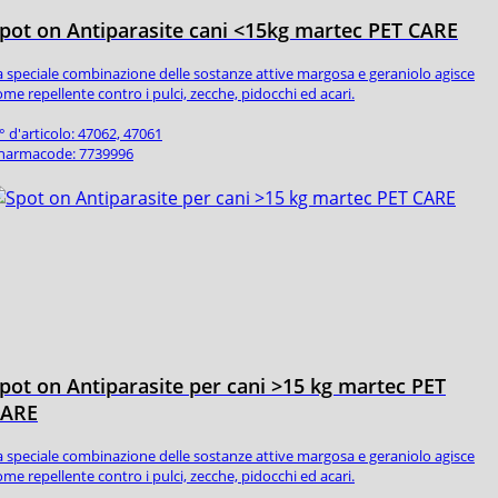
pot on Antiparasite cani <15kg martec PET CARE
a speciale combinazione delle sostanze attive margosa e geraniolo agisce
ome repellente contro i pulci, zecche, pidocchi ed acari.
° d'articolo: 47062, 47061
harmacode: 7739996
pot on Antiparasite per cani >15 kg martec PET
CARE
a speciale combinazione delle sostanze attive margosa e geraniolo agisce
ome repellente contro i pulci, zecche, pidocchi ed acari.