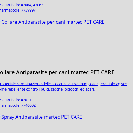
° d'articolo: 47064, 47063
harmacode: 7739997
ollare Antiparasite per cani martec PET CARE
a speciale combinazione delle sostanze attive margosa e geraniolo agisce
ome repellente contro i pulci, zecche, pidocchi ed acari.
° d'articolo: 47011
harmacode: 7740002