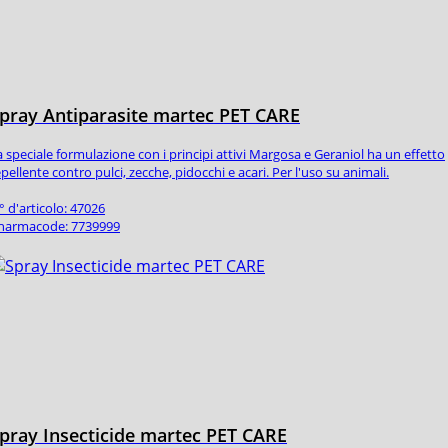
pray Antiparasite martec PET CARE
a speciale formulazione con i principi attivi Margosa e Geraniol ha un effetto
epellente contro pulci, zecche, pidocchi e acari. Per l'uso su animali.
° d'articolo: 47026
harmacode: 7739999
pray Insecticide martec PET CARE