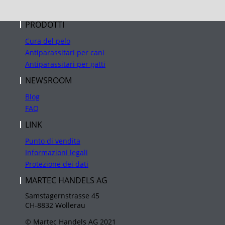
PRODOTTI
Cura del pelo
Antiparassitari per cani
Antiparassitari per gatti
NEWSROOM
Blog
FAQ
LINK
Punto di vendita
Informazioni legali
Protezione dei dati
MARTEC HANDELS AG
Samstagernstrasse 45
CH-8832 Wollerau
© Martec Handels AG 2021