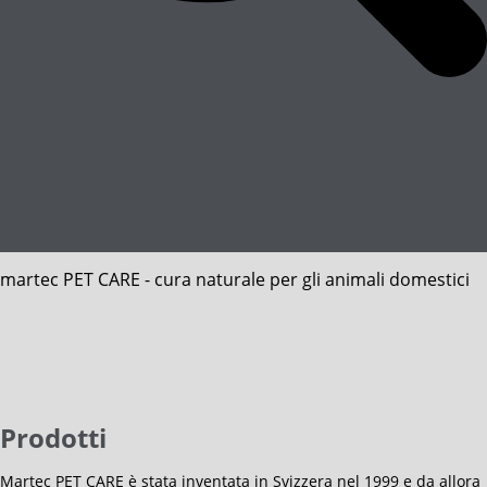
martec PET CARE - cura
naturale per gli animali
domestici
Prodotti
Martec PET CARE è stata inventata in Svizzera nel 1999 e da allora