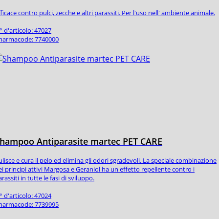
ficace contro pulci, zecche e altri parassiti. Per l'uso nell' ambiente animale.
° d'articolo: 47027
harmacode: 7740000
hampoo Antiparasite martec PET CARE
ulisce e cura il pelo ed elimina gli odori sgradevoli. La speciale combinazione
ei principi attivi Margosa e Geraniol ha un effetto repellente contro i
rassiti in tutte le fasi di sviluppo.
° d'articolo: 47024
harmacode: 7739995