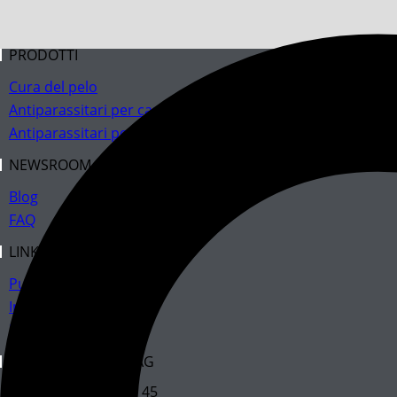
PRODOTTI
Cura del pelo
Antiparassitari per cani
Antiparassitari per gatti
NEWSROOM
Blog
FAQ
LINK
Punto di vendita
Informazioni legali
Protezione dei dati
MARTEC HANDELS AG
Samstagernstrasse 45