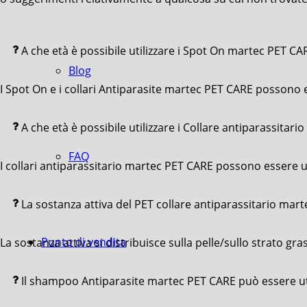
A che età è possibile utilizzare i Spot On martec PET C
Blog
I Spot On e i collari Antiparasite martec PET CARE possono ess
A che età è possibile utilizzare i Collare antiparassitar
FAQ
I collari antiparassitario martec PET CARE possono essere util
La sostanza attiva del PET collare antiparassitario mart
Punto di vendita
La sostanza attiva si distribuisce sulla pelle/sullo strato g
Il shampoo Antiparasite martec PET CARE può essere uti