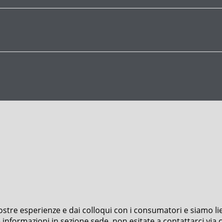
 nostre esperienze e dai colloqui con i consumatori e siamo l
formazioni in sezione sede, non esitate a contattarci via cha