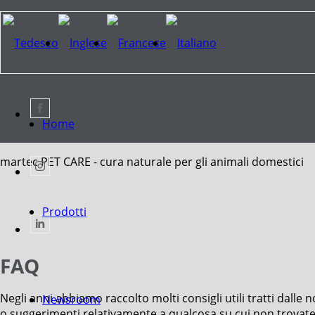
Home
martec PET CARE - cura
naturale per gli animali
domestici
Prodotti
FAQ
Negli anni abbiamo raccolto molti consigli utili tratti dalle
Newsroom
o suggerimenti relativamente a qualcosa su cui non trovate in