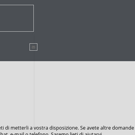
ieti di metterli a vostra disposizione. Se avete altre domande
t, e-mail o telefono. Saremo lieti di aiutarvi.