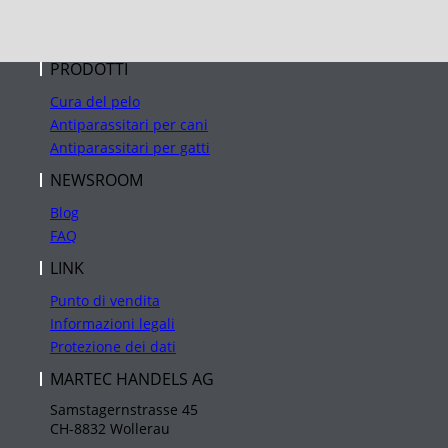
PRODOTTI
Cura del pelo
Antiparassitari per cani
Antiparassitari per gatti
NEWSROOM
Blog
FAQ
LINK
Punto di vendita
Informazioni legali
Protezione dei dati
MARTEC HANDELS AG
Samstagernstrasse 45
CH-8832 Wollerau