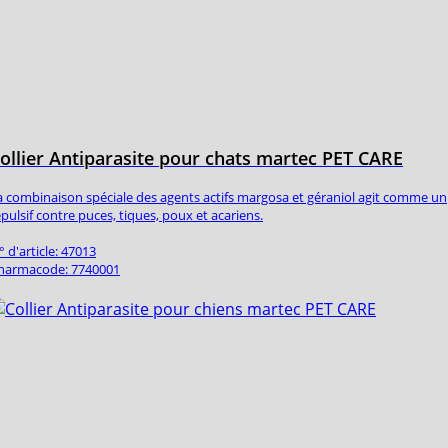
ollier Antiparasite pour chats martec PET CARE
a combinaison spéciale des agents actifs margosa et géraniol agit comme un
épulsif contre puces, tiques, poux et acariens.
° d'article: 47013
harmacode: 7740001