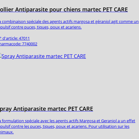
ollier Antiparasite pour chiens martec PET CARE
a combinaison spéciale des agents actifs margosa et géraniol agit comme un
épulsif contre puces, tiques, poux et acariens.
° d'article: 47011
harmacode: 7740002
pray Antiparasite martec PET CARE
a formulation spéciale avec les agents actifs Margosa et Geraniol a un effet
épulsif contre les puces, tiques, poux et acariens. Pour utilisation sur les
nimaux.