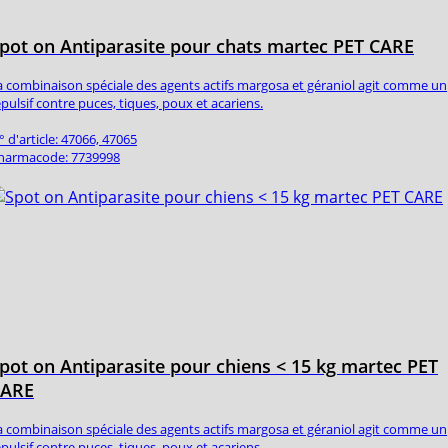
pot on Antiparasite pour chats martec PET CARE
a combinaison spéciale des agents actifs margosa et géraniol agit comme un
épulsif contre puces, tiques, poux et acariens.
° d'article: 47066, 47065
harmacode: 7739998
pot on Antiparasite pour chiens < 15 kg martec PET
CARE
a combinaison spéciale des agents actifs margosa et géraniol agit comme un
épulsif contre puces, tiques, poux et acariens.