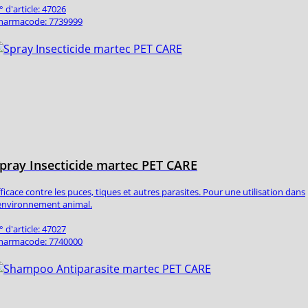
° d'article: 47026
harmacode: 7739999
pray Insecticide martec PET CARE
fficace contre les puces, tiques et autres parasites. Pour une utilisation dans
'environnement animal.
° d'article: 47027
harmacode: 7740000