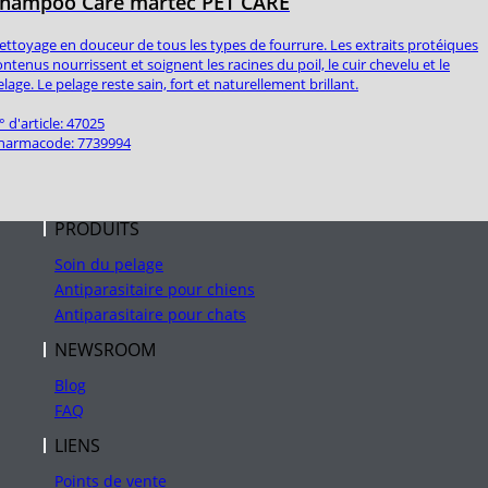
hampoo Care martec PET CARE
ettoyage en douceur de tous les types de fourrure. Les extraits protéiques
ontenus nourrissent et soignent les racines du poil, le cuir chevelu et le
elage. Le pelage reste sain, fort et naturellement brillant.
° d'article: 47025
harmacode: 7739994
PRODUITS
Soin du pelage
Antiparasitaire pour chiens
Antiparasitaire pour chats
NEWSROOM
Blog
FAQ
LIENS
Points de vente