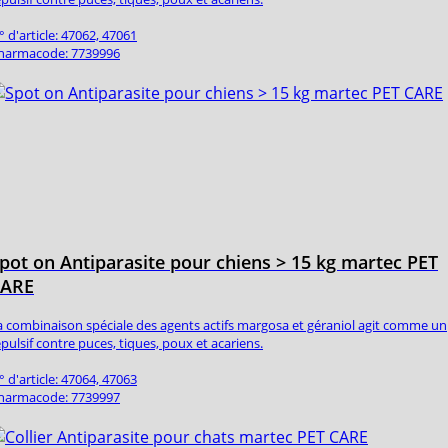
° d'article: 47062, 47061
harmacode: 7739996
pot on Antiparasite pour chiens > 15 kg martec PET
CARE
a combinaison spéciale des agents actifs margosa et géraniol agit comme un
épulsif contre puces, tiques, poux et acariens.
° d'article: 47064, 47063
harmacode: 7739997